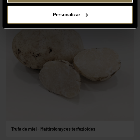
Fuera de campaña
Personalizar
Trufa de miel - Mattirolomyces terfezioides